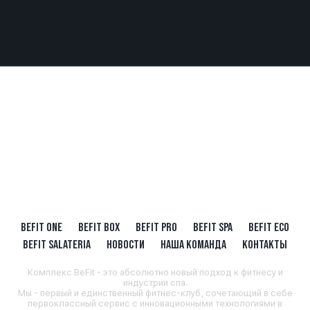
BEFIT ONE
BEFIT BOX
BEFIT PRO
BEFIT SPA
BEFIT ECO
BEFIT SALATERIA
НОВОСТИ
НАША КОМАНДА
КОНТАКТЫ
Комплекс BeFit - это абсолютно новый подход к фитнесу и
индустрии спа.
Мы - первый и единственный фитнес-клуб, сочетающий в себе
первоклассный сервис с инновационными технологиями в