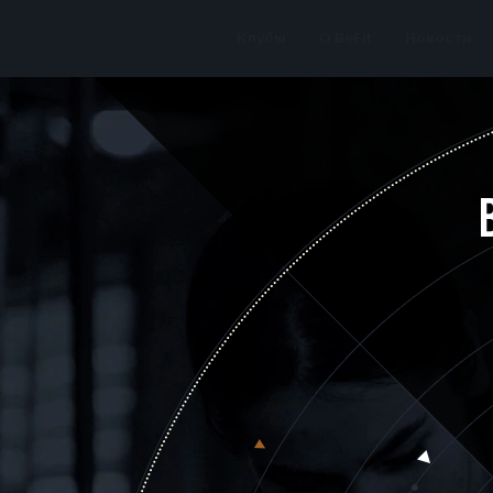
Клубы
О BeFit
Новости