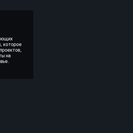
меющих
и, которое
 проектов,
ты на
вье.