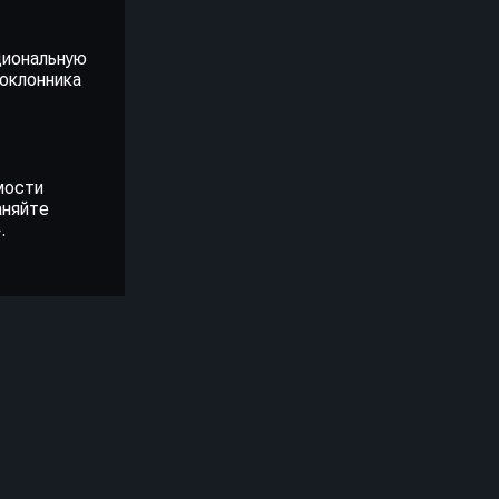
циональную
поклонника
мости
аняйте
.