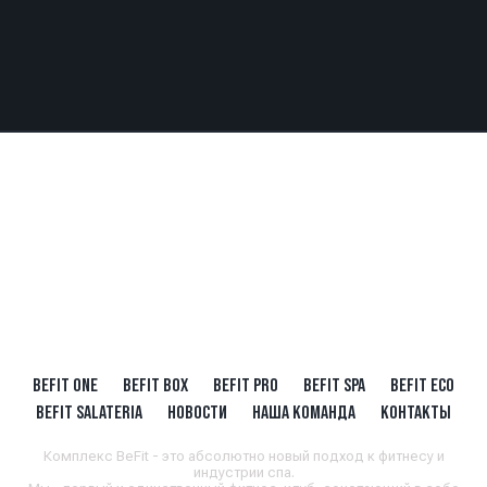
BEFIT ONE
BEFIT BOX
BEFIT PRO
BEFIT SPA
BEFIT ECO
BEFIT SALATERIA
НОВОСТИ
НАША КОМАНДА
КОНТАКТЫ
Комплекс BeFit - это абсолютно новый подход к фитнесу и
индустрии спа.