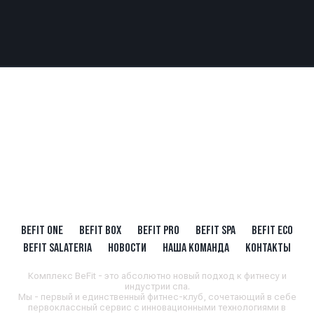
BEFIT ONE
BEFIT BOX
BEFIT PRO
BEFIT SPA
BEFIT ECO
BEFIT SALATERIA
НОВОСТИ
НАША КОМАНДА
КОНТАКТЫ
Комплекс BeFit - это абсолютно новый подход к фитнесу и
индустрии спа.
Мы - первый и единственный фитнес-клуб, сочетающий в себе
первоклассный сервис с инновационными технологиями в