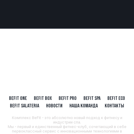
BEFIT ONE
BEFIT BOX
BEFIT PRO
BEFIT SPA
BEFIT ECO
BEFIT SALATERIA
НОВОСТИ
НАША КОМАНДА
КОНТАКТЫ
Комплекс BeFit - это абсолютно новый подход к фитнесу и
индустрии спа.
Мы - первый и единственный фитнес-клуб, сочетающий в себе
первоклассный сервис с инновационными технологиями в