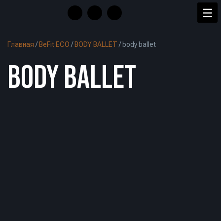
Главная
/
BeFit ECO
/
BODY BALLET
/
body ballet
BODY BALLET