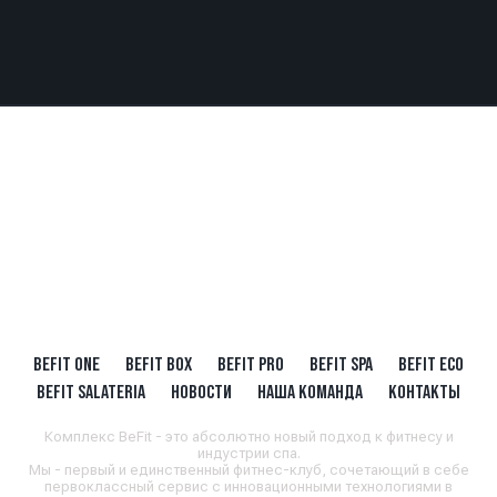
BEFIT ONE
BEFIT BOX
BEFIT PRO
BEFIT SPA
BEFIT ECO
BEFIT SALATERIA
НОВОСТИ
НАША КОМАНДА
КОНТАКТЫ
Комплекс BeFit - это абсолютно новый подход к фитнесу и
индустрии спа.
Мы - первый и единственный фитнес-клуб, сочетающий в себе
первоклассный сервис с инновационными технологиями в