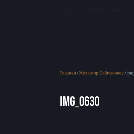
Клубы
О BeFit
Новости
Главная
/
Жахонгир Собиржонов
/
img
IMG_0630