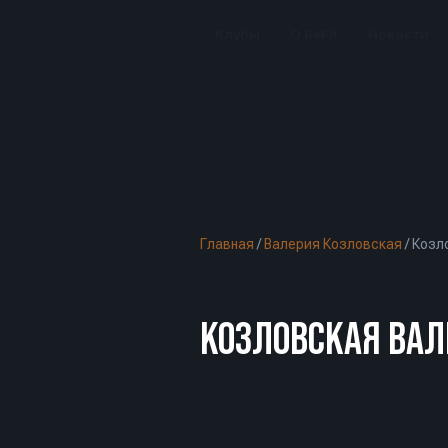
Клубы
О BeFit
Новости
Главная
/
Валерия Козловская
/
Козло
КОЗЛОВСКАЯ ВАЛЕ