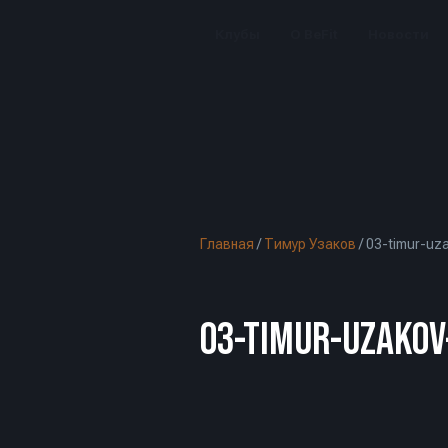
Клубы
О BeFit
Новости
Главная
/
Тимур Узаков
/
03-timur-uz
03-TIMUR-UZAKOV