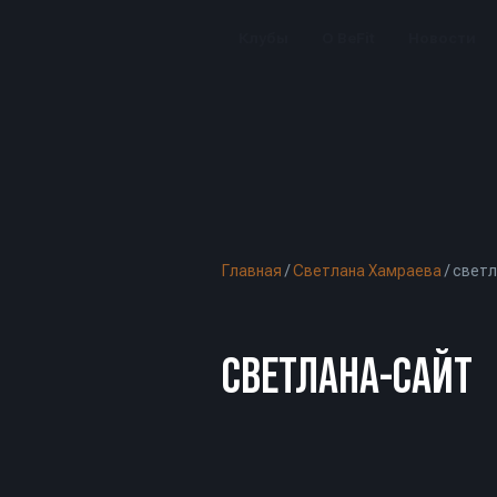
Клубы
О BeFit
Новости
Главная
/
Светлана Хамраева
/
светл
СВЕТЛАНА-САЙТ