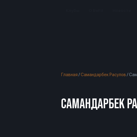
Клубы
О BeFit
Новости
Главная
/
Самандарбек Расулов
/
Сам
САМАНДАРБЕК РА