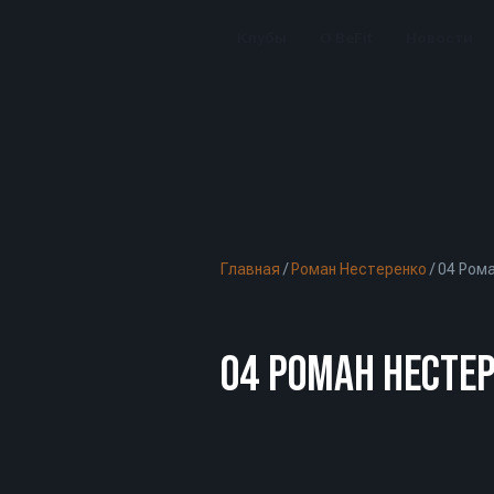
Клубы
О BeFit
Новости
Главная
/
Роман Нестеренко
/
04 Ром
04 РОМАН НЕСТЕ