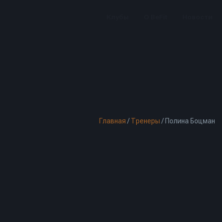
Клубы
О BeFit
Новости
Главная
/
Тренеры
/
Полина Боцман