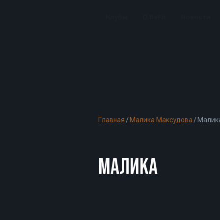
Клубы
О BeFit
Новости
Главная
/
Малика Максудова
/
Малик
МАЛИКА