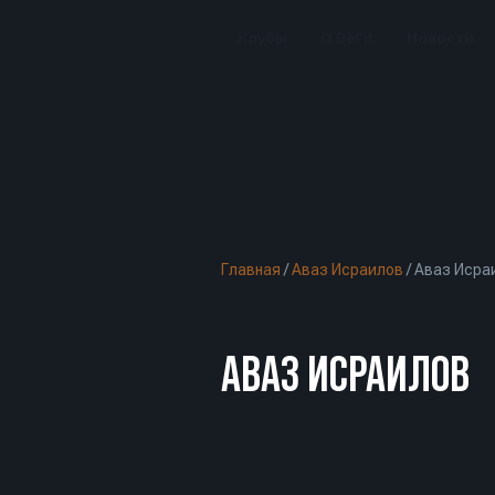
Клубы
О BeFit
Новости
Главная
/
Аваз Исраилов
/
Аваз Исра
АВАЗ ИСРАИЛОВ