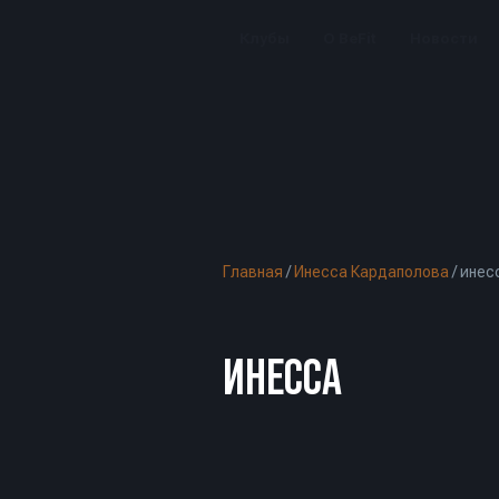
Клубы
О BeFit
Новости
Главная
/
Инесса Кардаполова
/
инес
ИНЕССА