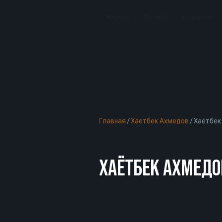
Клубы
О BeFit
Новости
Главная
/
Хаетбек Ахмедов
/
Хаётбек
ХАЁТБЕК АХМЕДОВ