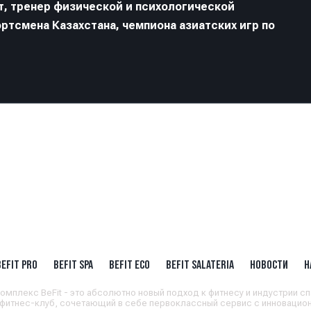
, тренер физической и психологической
ртсмена Казахстана, чемпиона азиатских игр по
BEFIT PRO
BEFIT SPA
BEFIT ECO
BEFIT SALATERIA
НОВОСТИ
Н
омплекс BeFit - это абсолютно новый подход к фитнесу и индустрии сп
 фитнес-клуб, сочетающий в себе первоклассный сервис с инновацион