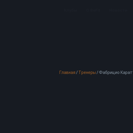
Клубы
О BeFit
Новости
Главная
/
Тренеры
/
Фабрицио Карат