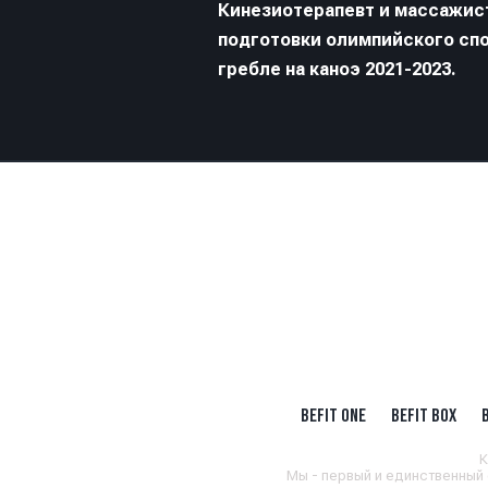
Кинезиотерапевт и массажист
подготовки олимпийского спо
гребле на каноэ 2021-2023.
BEFIT ONE
BEFIT BOX
К
Мы - первый и единственный