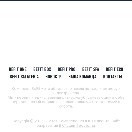
BEFIT ONE
BEFIT BOX
BEFIT PRO
BEFIT SPA
BEFIT ECO
BEFIT SALATERIA
НОВОСТИ
НАША КОМАНДА
КОНТАКТЫ
Комплекс BeFit - это абсолютно новый подход к фитнесу и
индустрии спа.
Мы - первый и единственный фитнес-клуб, сочетающий в себе
первоклассный сервис с инновационными технологиями в
спорте.
Copyright © 2017 — 2023. Комплекс BeFit в Ташкенте. Сайт
разработан
В Студии Тесселла
.