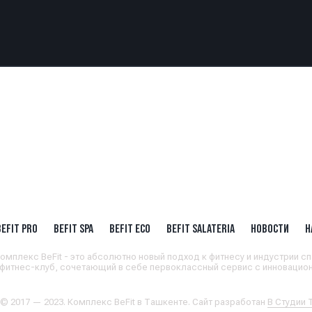
BEFIT PRO
BEFIT SPA
BEFIT ECO
BEFIT SALATERIA
НОВОСТИ
Н
омплекс BeFit - это абсолютно новый подход к фитнесу и индустрии сп
 фитнес-клуб, сочетающий в себе первоклассный сервис с инновацион
 © 2017 — 2023. Комплекс BeFit в Ташкенте. Сайт разработан
В Студии