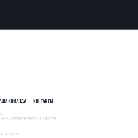
АША КОМАНДА
КОНТАКТЫ
а.
ными технологиями в спорте.
 Тесселла
.