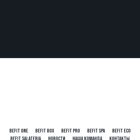
BEFIT ONE
BEFIT BOX
BEFIT PRO
BEFIT SPA
BEFIT ECO
BEFIT SALATERIA
НОВОСТИ
НАША КОМАНДА
КОНТАКТЫ