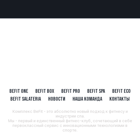
BEFIT ONE
BEFIT BOX
BEFIT PRO
BEFIT SPA
BEFIT ECO
BEFIT SALATERIA
НОВОСТИ
НАША КОМАНДА
КОНТАКТЫ
Комплекс BeFit - это абсолютно новый подход к фитнесу и
индустрии спа.
Мы - первый и единственный фитнес-клуб, сочетающий в себе
первоклассный сервис с инновационными технологиями в
спорте.