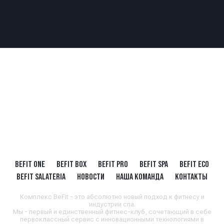
BEFIT ONE
BEFIT BOX
BEFIT PRO
BEFIT SPA
BEFIT ECO
BEFIT SALATERIA
НОВОСТИ
НАША КОМАНДА
КОНТАКТЫ
Комплекс BeFit - это абсолютно новый подход к фитнесу и
индустрии спа.
Мы - первый и единственный фитнес-клуб, сочетающий в себе
первоклассный сервис с инновационными технологиями в