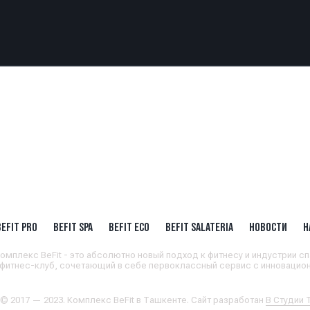
BEFIT PRO
BEFIT SPA
BEFIT ECO
BEFIT SALATERIA
НОВОСТИ
Н
омплекс BeFit - это абсолютно новый подход к фитнесу и индустрии сп
 фитнес-клуб, сочетающий в себе первоклассный сервис с инновацион
 © 2017 — 2023. Комплекс BeFit в Ташкенте. Сайт разработан
В Студии