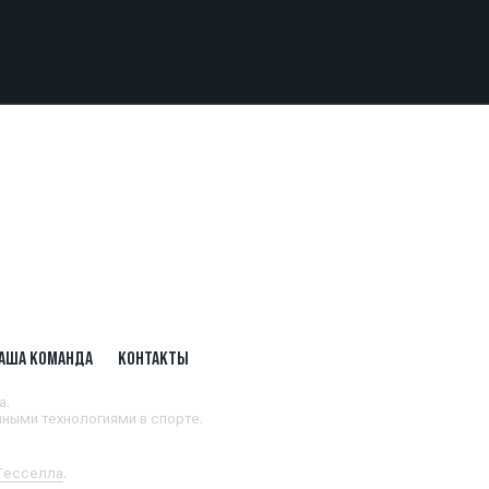
АША КОМАНДА
КОНТАКТЫ
а.
ными технологиями в спорте.
 Тесселла
.