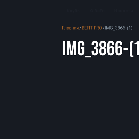
Клубы
О BeFit
Новости
Главная
/
BEFIT PRO
/
IMG_3866-(1)
IMG_3866-(1