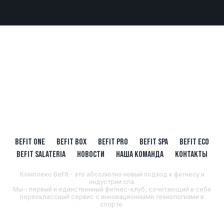
BEFIT ONE
BEFIT BOX
BEFIT PRO
BEFIT SPA
BEFIT ECO
BEFIT SALATERIA
НОВОСТИ
НАША КОМАНДА
КОНТАКТЫ
Комплекс BeFit - это абсолютно новый подход к фитнесу и
индустрии спа.
Мы - первый и единственный фитнес-клуб, сочетающий в себе
первоклассный сервис с инновационными технологиями в
спорте.