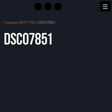
Главная
/
BEFIT PRO
/
DSC07851
DSC07851