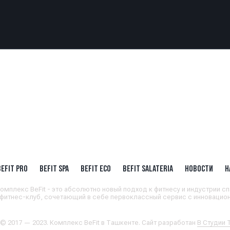
BEFIT PRO
BEFIT SPA
BEFIT ECO
BEFIT SALATERIA
НОВОСТИ
Н
омплекс BeFit - это абсолютно новый подход к фитнесу и индустрии сп
 фитнес-клуб, сочетающий в себе первоклассный сервис с инновацион
 © 2017 — 2023. Комплекс BeFit в Ташкенте. Сайт разработан
В Студии