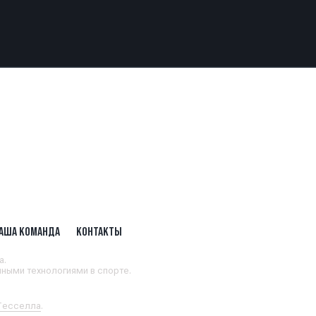
АША КОМАНДА
КОНТАКТЫ
а.
ными технологиями в спорте.
 Тесселла
.