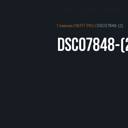
Клубы
О BeFit
Новости
Главная
/
BEFIT PRO
/
DSC07848-(2)
DSC07848-(