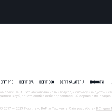
BEFIT PRO
BEFIT SPA
BEFIT ECO
BEFIT SALATERIA
НОВОСТИ
Н
омплекс BeFit - это абсолютно новый подход к фитнесу и индустрии сп
 фитнес-клуб, сочетающий в себе первоклассный сервис с инновацион
 © 2017 — 2023. Комплекс BeFit в Ташкенте. Сайт разработан
В Студии