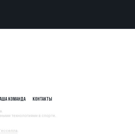
АША КОМАНДА
КОНТАКТЫ
а.
ными технологиями в спорте.
 Тесселла
.