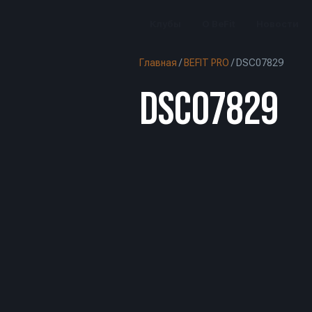
Клубы
О BeFit
Новости
Главная
/
BEFIT PRO
/
DSC07829
DSC07829