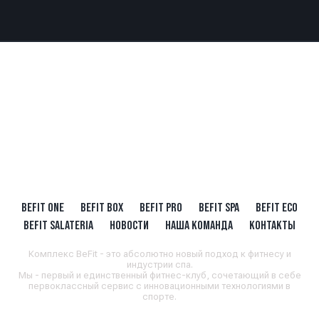
BEFIT ONE
BEFIT BOX
BEFIT PRO
BEFIT SPA
BEFIT ECO
BEFIT SALATERIA
НОВОСТИ
НАША КОМАНДА
КОНТАКТЫ
Комплекс BeFit - это абсолютно новый подход к фитнесу и
индустрии спа.
Мы - первый и единственный фитнес-клуб, сочетающий в себе
первоклассный сервис с инновационными технологиями в
спорте.