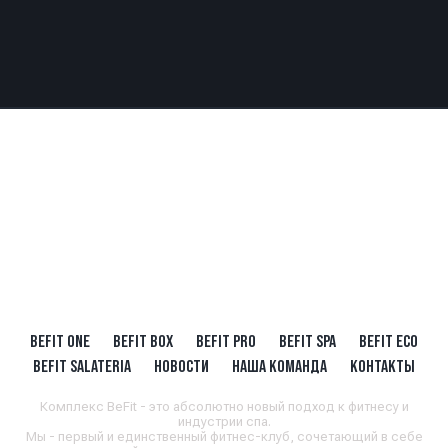
BEFIT ONE
BEFIT BOX
BEFIT PRO
BEFIT SPA
BEFIT ECO
BEFIT SALATERIA
НОВОСТИ
НАША КОМАНДА
КОНТАКТЫ
Комплекс BeFit - это абсолютно новый подход к фитнесу и
индустрии спа.
Мы - первый и единственный фитнес-клуб, сочетающий в себе