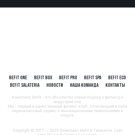
BEFIT ONE
BEFIT BOX
BEFIT PRO
BEFIT SPA
BEFIT ECO
BEFIT SALATERIA
НОВОСТИ
НАША КОМАНДА
КОНТАКТЫ
Комплекс BeFit - это абсолютно новый подход к фитнесу и
индустрии спа.
Мы - первый и единственный фитнес-клуб, сочетающий в себе
первоклассный сервис с инновационными технологиями в
спорте.
Copyright © 2017 — 2023. Комплекс BeFit в Ташкенте. Сайт
разработан
В Студии Тесселла
.