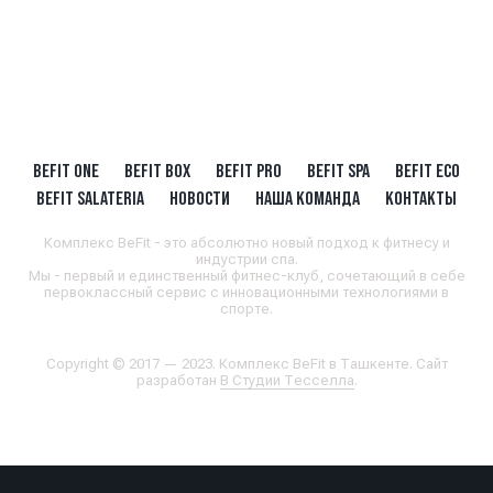
BEFIT ONE
BEFIT BOX
BEFIT PRO
BEFIT SPA
BEFIT ECO
BEFIT SALATERIA
НОВОСТИ
НАША КОМАНДА
КОНТАКТЫ
Комплекс BeFit - это абсолютно новый подход к фитнесу и
индустрии спа.
Мы - первый и единственный фитнес-клуб, сочетающий в себе
первоклассный сервис с инновационными технологиями в
спорте.
Copyright © 2017 — 2023. Комплекс BeFit в Ташкенте. Сайт
разработан
В Студии Тесселла
.