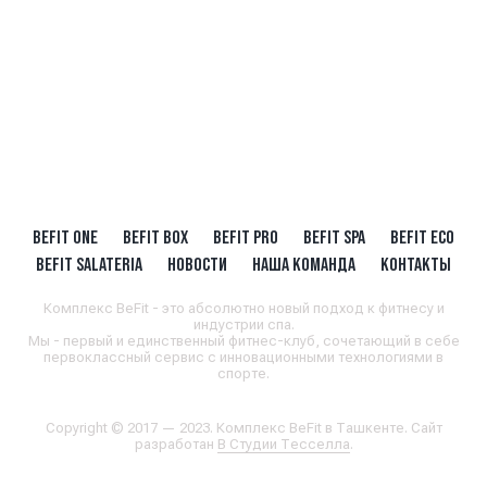
BEFIT ONE
BEFIT BOX
BEFIT PRO
BEFIT SPA
BEFIT ECO
BEFIT SALATERIA
НОВОСТИ
НАША КОМАНДА
КОНТАКТЫ
Комплекс BeFit - это абсолютно новый подход к фитнесу и
индустрии спа.
Мы - первый и единственный фитнес-клуб, сочетающий в себе
первоклассный сервис с инновационными технологиями в
спорте.
Copyright © 2017 — 2023. Комплекс BeFit в Ташкенте. Сайт
разработан
В Студии Тесселла
.