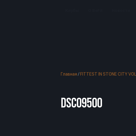
Клубы
О BeFit
Новости
Главная
/
FITTEST IN STONE CITY VOL
DSC09500