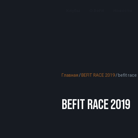
Клубы
О BeFit
Новости
Главная
/
BEFIT RACE 2019
/
befit race
BEFIT RACE 2019