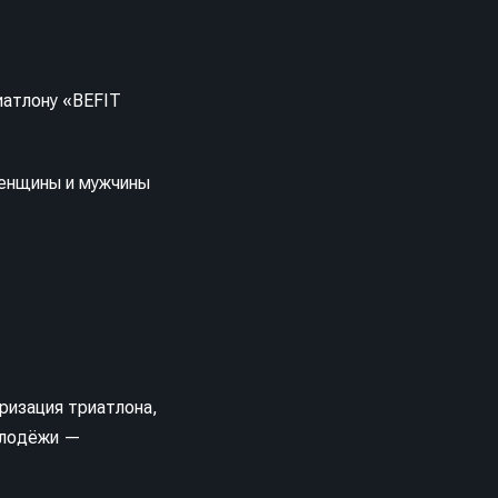
иатлону «BEFIT
енщины и мужчины
ризация триатлона,
олодёжи —