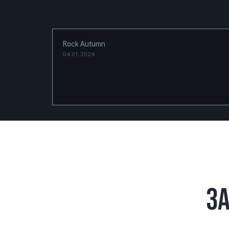
Rock Autumn
04.01.2024
З