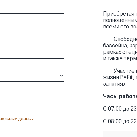
Приобретая к
полноценным 
всеми его в
Свободно
бассейна, аэ
рамках спец
и также терм
Участие 
жизни BeFit,
занятиях.
Часы работы
С 07:00 до 23
нальных данных
С 08:00 до 2