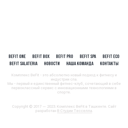
BEFIT ONE
BEFIT BOX
BEFIT PRO
BEFIT SPA
BEFIT ECO
BEFIT SALATERIA
НОВОСТИ
НАША КОМАНДА
КОНТАКТЫ
Комплекс BeFit - это абсолютно новый подход к фитнесу и
индустрии спа.
Мы - первый и единственный фитнес-клуб, сочетающий в себе
первоклассный сервис с инновационными технологиями в
спорте.
Copyright © 2017 — 2023. Комплекс BeFit в Ташкенте. Сайт
разработан
В Студии Тесселла
.