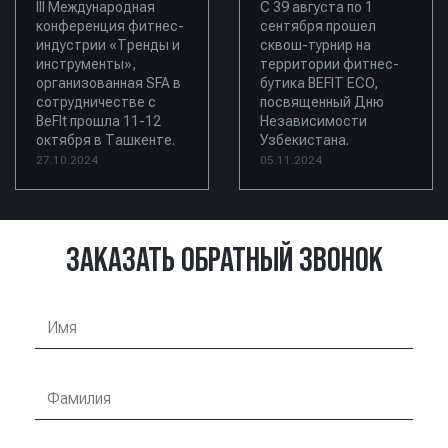
III Международная
С 39 августа по 1
конференция фитнес-
сентября прошел
индустрии «Тренды и
сквош-турнир на
инструменты»,
территории фитнес-
организованная SFA в
бутика BEFIT ECO,
сотрудничестве с
посвященный Дню
BeFIt прошла 11-12
Независимости
октября в Ташкенте.
Узбекистана.
27.10.2024
05.11.2024
ЗАКАЗАТЬ ОБРАТНЫЙ ЗВОНОК