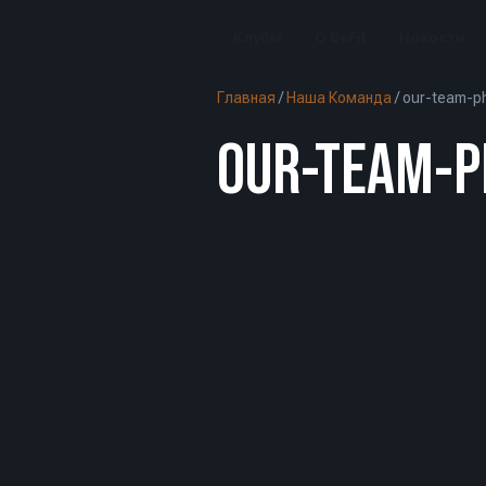
Клубы
О BeFit
Новости
Главная
/
Наша Команда
/
our-team-ph
OUR-TEAM-P