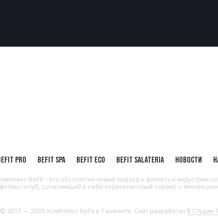
BEFIT PRO
BEFIT SPA
BEFIT ECO
BEFIT SALATERIA
НОВОСТИ
Н
омплекс BeFit - это абсолютно новый подход к фитнесу и индустрии сп
 фитнес-клуб, сочетающий в себе первоклассный сервис с инновацион
 © 2017 — 2023. Комплекс BeFit в Ташкенте. Сайт разработан
В Студии