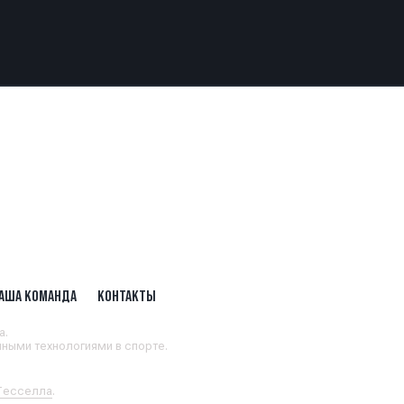
АША КОМАНДА
КОНТАКТЫ
а.
ными технологиями в спорте.
 Тесселла
.