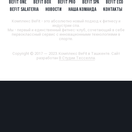
BEFIT ONE
BEFIT BOX
BEFIT PRO
BEFIT SPA
BEFIT ECO
BEFIT SALATERIA
НОВОСТИ
НАША КОМАНДА
КОНТАКТЫ
Комплекс BeFit - это абсолютно новый подход к фитнесу и
индустрии спа.
Мы - первый и единственный фитнес-клуб, сочетающий в себе
первоклассный сервис с инновационными технологиями в
спорте.
Copyright © 2017 — 2023. Комплекс BeFit в Ташкенте. Сайт
разработан
В Студии Тесселла
.