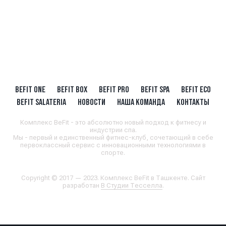
BEFIT ONE
BEFIT BOX
BEFIT PRO
BEFIT SPA
BEFIT ECO
BEFIT SALATERIA
НОВОСТИ
НАША КОМАНДА
КОНТАКТЫ
Комплекс BeFit - это абсолютно новый подход к фитнесу и
индустрии спа.
Мы - первый и единственный фитнес-клуб, сочетающий в себе
первоклассный сервис с инновационными технологиями в
спорте.
Copyright © 2017 — 2023. Комплекс BeFit в Ташкенте. Сайт
разработан
В Студии Тесселла
.