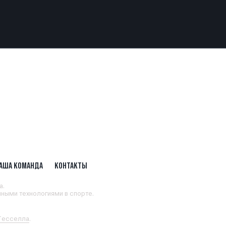
АША КОМАНДА
КОНТАКТЫ
а.
ными технологиями в спорте.
 Тесселла
.