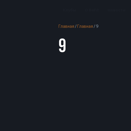
Клубы
О BeFit
Новости
Главная
/
Главная
/
9
9