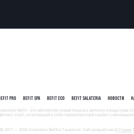
BEFIT PRO
BEFIT SPA
BEFIT ECO
BEFIT SALATERIA
НОВОСТИ
Н
омплекс BeFit - это абсолютно новый подход к фитнесу и индустрии сп
 фитнес-клуб, сочетающий в себе первоклассный сервис с инновацион
 © 2017 — 2023. Комплекс BeFit в Ташкенте. Сайт разработан
В Студии