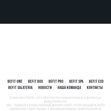
BEFIT ONE
BEFIT BOX
BEFIT PRO
BEFIT SPA
BEFIT ECO
BEFIT SALATERIA
НОВОСТИ
НАША КОМАНДА
КОНТАКТЫ
Комплекс BeFit - это абсолютно новый подход к фитнесу и
индустрии спа.
Мы - первый и единственный фитнес-клуб, сочетающий в себе
первоклассный сервис с инновационными технологиями в