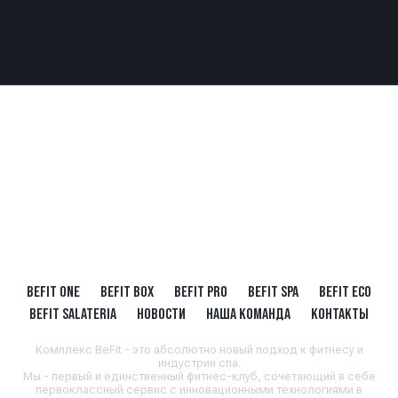
BEFIT ONE
BEFIT BOX
BEFIT PRO
BEFIT SPA
BEFIT ECO
BEFIT SALATERIA
НОВОСТИ
НАША КОМАНДА
КОНТАКТЫ
Комплекс BeFit - это абсолютно новый подход к фитнесу и
индустрии спа.
Мы - первый и единственный фитнес-клуб, сочетающий в себе
первоклассный сервис с инновационными технологиями в