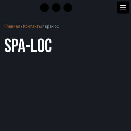
Главная
/
Контакты
/
spa-loc
SPA-LOC