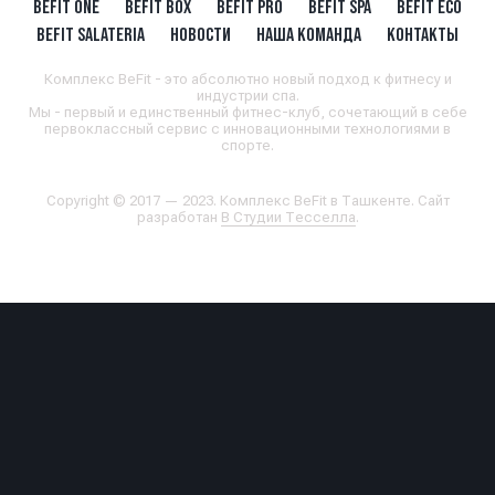
BEFIT ONE
BEFIT BOX
BEFIT PRO
BEFIT SPA
BEFIT ECO
BEFIT SALATERIA
НОВОСТИ
НАША КОМАНДА
КОНТАКТЫ
Комплекс BeFit - это абсолютно новый подход к фитнесу и
индустрии спа.
Мы - первый и единственный фитнес-клуб, сочетающий в себе
первоклассный сервис с инновационными технологиями в
спорте.
Copyright © 2017 — 2023. Комплекс BeFit в Ташкенте. Сайт
разработан
В Студии Тесселла
.