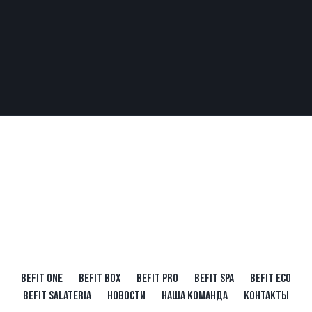
BEFIT ONE
BEFIT BOX
BEFIT PRO
BEFIT SPA
BEFIT ECO
BEFIT SALATERIA
НОВОСТИ
НАША КОМАНДА
КОНТАКТЫ