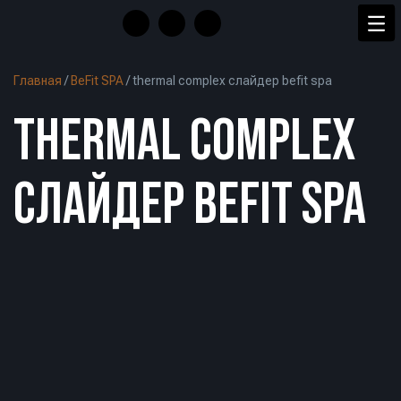
Главная
/
BeFit SPA
/
thermal complex слайдер befit spa
THERMAL COMPLEX
СЛАЙДЕР BEFIT SPA