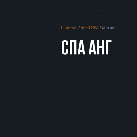
Клубы
О BeFit
Новости
Главная
/
BeFit SPA
/
спа анг
СПА АНГ