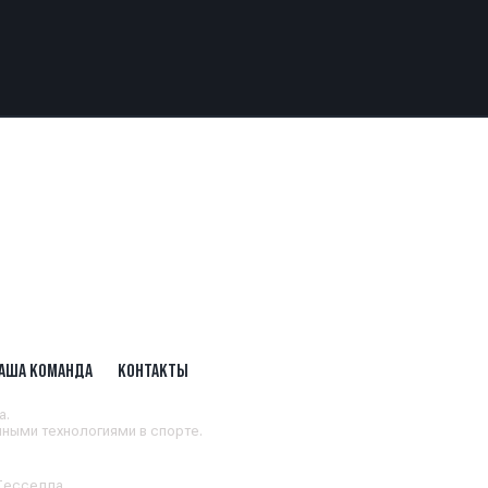
АША КОМАНДА
КОНТАКТЫ
а.
ными технологиями в спорте.
 Тесселла
.