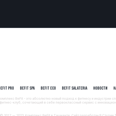
BEFIT PRO
BEFIT SPA
BEFIT ECO
BEFIT SALATERIA
НОВОСТИ
Н
омплекс BeFit - это абсолютно новый подход к фитнесу и индустрии сп
 фитнес-клуб, сочетающий в себе первоклассный сервис с инновацион
 © 2017 — 2023. Комплекс BeFit в Ташкенте. Сайт разработан
В Студии