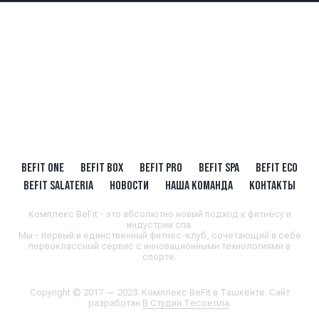
BEFIT ONE
BEFIT BOX
BEFIT PRO
BEFIT SPA
BEFIT ECO
BEFIT SALATERIA
НОВОСТИ
НАША КОМАНДА
КОНТАКТЫ
Комплекс BeFit - это абсолютно новый подход к фитнесу и
индустрии спа.
Мы - первый и единственный фитнес-клуб, сочетающий в себе
первоклассный сервис с инновационными технологиями в
спорте.
Copyright © 2017 — 2023. Комплекс BeFit в Ташкенте. Сайт
разработан
В Студии Тесселла
.