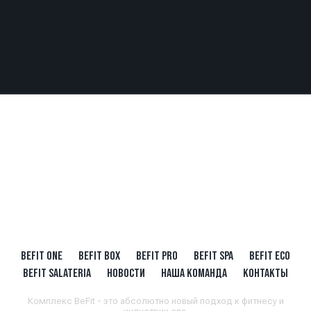
BEFIT ONE
BEFIT BOX
BEFIT PRO
BEFIT SPA
BEFIT ECO
BEFIT SALATERIA
НОВОСТИ
НАША КОМАНДА
КОНТАКТЫ
Комплекс BeFit - это абсолютно новый подход к фитнесу и