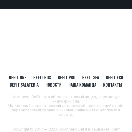
BEFIT ONE
BEFIT BOX
BEFIT PRO
BEFIT SPA
BEFIT ECO
BEFIT SALATERIA
НОВОСТИ
НАША КОМАНДА
КОНТАКТЫ
Комплекс BeFit - это абсолютно новый подход к фитнесу и
индустрии спа.
Мы - первый и единственный фитнес-клуб, сочетающий в себе
первоклассный сервис с инновационными технологиями в
спорте.
Copyright © 2017 — 2023. Комплекс BeFit в Ташкенте. Сайт