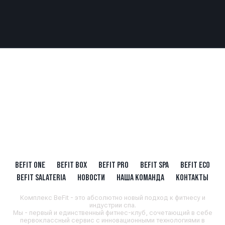
BEFIT ONE
BEFIT BOX
BEFIT PRO
BEFIT SPA
BEFIT ECO
BEFIT SALATERIA
НОВОСТИ
НАША КОМАНДА
КОНТАКТЫ
Комплекс BeFit - это абсолютно новый подход к фитнесу и
индустрии спа.
Мы - первый и единственный фитнес-клуб, сочетающий в себе
первоклассный сервис с инновационными технологиями в