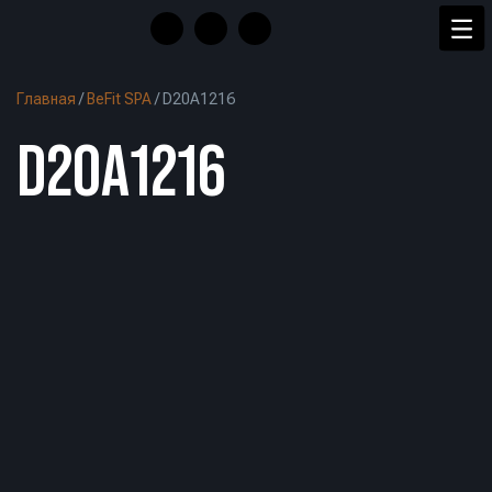
Главная
/
BeFit SPA
/
D20A1216
D20A1216